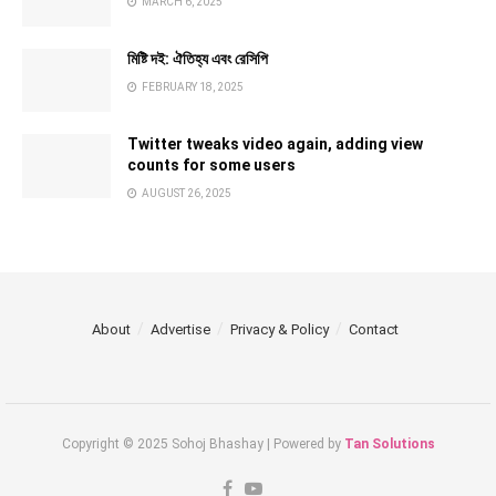
MARCH 6, 2025
মিষ্টি দই: ঐতিহ্য এবং রেসিপি
FEBRUARY 18, 2025
Twitter tweaks video again, adding view
counts for some users
AUGUST 26, 2025
About
Advertise
Privacy & Policy
Contact
Copyright © 2025 Sohoj Bhashay | Powered by
Tan Solutions