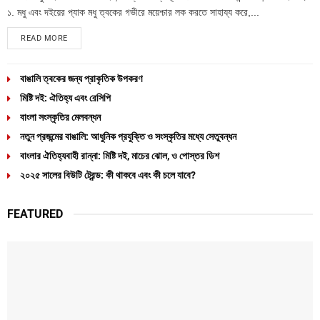
১. মধু এবং দইয়ের প্যাক মধু ত্বকের গভীরে ময়েশ্চার লক করতে সাহায্য করে,...
READ MORE
বাঙালি ত্বকের জন্য প্রাকৃতিক উপকরণ
মিষ্টি দই: ঐতিহ্য এবং রেসিপি
বাংলা সংস্কৃতির মেলবন্ধন
নতুন প্রজন্মের বাঙালি: আধুনিক প্রযুক্তি ও সংস্কৃতির মধ্যে সেতুবন্ধন
বাংলার ঐতিহ্যবাহী রান্না: মিষ্টি দই, মাচের ঝোল, ও পোস্তর ডিশ
২০২৫ সালের বিউটি ট্রেন্ড: কী থাকবে এবং কী চলে যাবে?
FEATURED