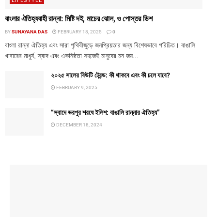
LIFESTYLE
বাংলার ঐতিহ্যবাহী রান্না: মিষ্টি দই, মাচের ঝোল, ও পোস্তর ডিশ
BY
SUNAYANA DAS
FEBRUARY 18, 2025
0
বাংলা রান্না ঐতিহ্য এবং সারা পৃথিবীজুড়ে জনপ্রিয়তার জন্য বিশেষভাবে পরিচিত। বাঙালি
খাবারের মাধুর্য, স্বাদ এবং একনিষ্ঠতা সহজেই মানুষের মন জয়...
২০২৫ সালের বিউটি ট্রেন্ড: কী থাকবে এবং কী চলে যাবে?
FEBRUARY 9, 2025
“স্বাদে ভরপুর শরষে ইলিশ: বাঙালি রান্নার ঐতিহ্য”
DECEMBER 18, 2024